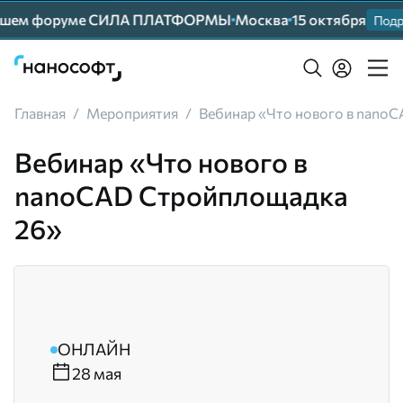
нейшем форуме СИЛА ПЛАТФОРМЫ
Москва
15 октября
Подр
Главная
/
Мероприятия
/
Вебинар «Что нового в nano
Вебинар «Что нового в
nanoCAD Стройплощадка
26»
ОНЛАЙН
28 мая