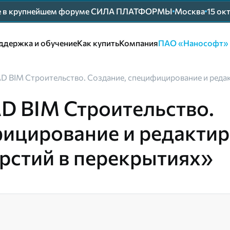
ие в крупнейшем форуме СИЛА ПЛАТФОРМЫ
Москва
15 ок
ддержка и обучение
Как купить
Компания
ПАО «Нанософт»
D BIM Строительство. Создание, специфицирование и реда
D BIM Строительство.
фицирование и редакти
рстий в перекрытиях»