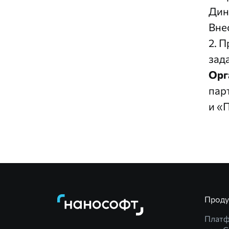
Дин
Вне
2. 
зад
Орг
пар
и «
Прод
Плат