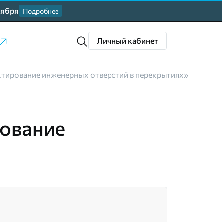
тября
Подробнее
Личный кабинет
ктирование инженерных отверстий в перекрытиях»
рование