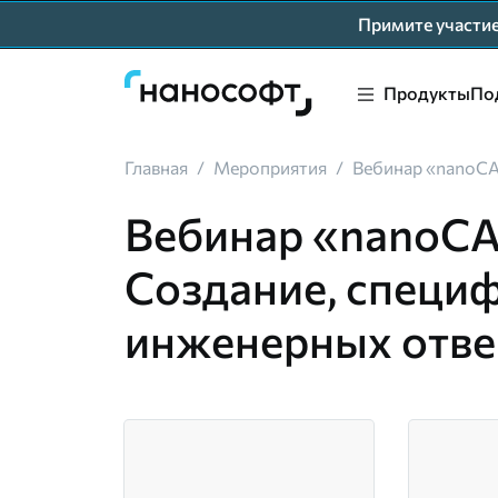
Примите участ
Продукты
По
Главная
/
Мероприятия
/
Вебинар «nanoCA
Вебинар «nanoCA
Создание, специ
инженерных отве