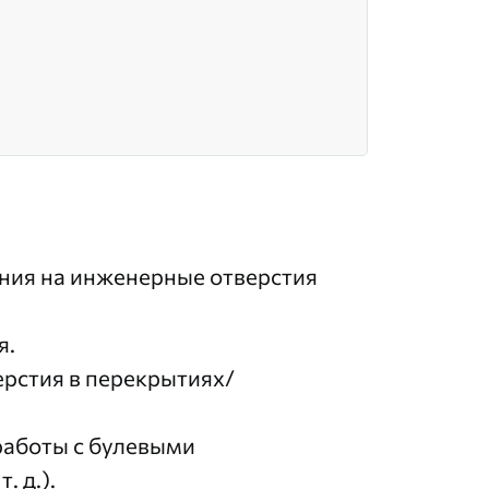
ания на инженерные отверстия
я.
рстия в перекрытиях/
работы с булевыми
. д.).