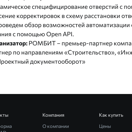
амическое специфицирование отверстий с п
сение корректировок в схему расстановки отв
Проведем обзор возможностей автоматизации 
ания с помощью Open API.
анизатор:
РОМБИТ
– премьер-партнер компа
тнер по направлениям «Строительство», «Ин
Проектный документооборот»
укты
Компания
Как купить
форма
О компании
Цены