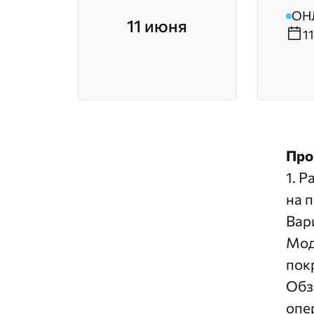
ОН
11 июня
1
Про
1. 
на 
Вар
Мод
пок
Обз
опе