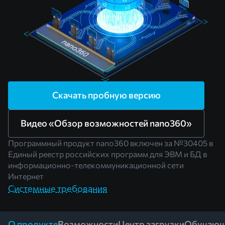
Скачать пробную версию
Видео «Обзор возможностей nano360»
Программный продукт nano360 включен за
№30405
в
Единый реестр российских программ для ЭВМ и БД в
информационно-телекоммуникационной сети
Интернет
Системные требования
О продукте
Возможности
Центр загрузки
Обучающ