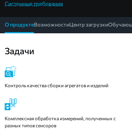
Системные требования
О продукте
Возможности
Центр загрузки
Обучающ
Задачи
Контроль качества сборки агрегатов и изделий
Комплексная обработка измерений, полученных с
разных типов сенсоров